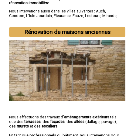
rénovation immobilière
.
Nous intervenons aussi dans les villes suivantes :
Auch
,
Condom
,
L'Isle-Jourdain
,
Fleurance
,
Eauze
,
Lectoure
,
Mirande
,
Vic-Fezensac
,
Gimont
,
Pavie
Rénovation de maisons anciennes
Nous effectuons des travaux d'
aménagements extérieurs
tels
que des
terrasses
, des
façades
, des
allées
(dallage, pavage),
des
murets
et des
escaliers
.
En tant que professionnels du bâtiment, nous intervenons pour