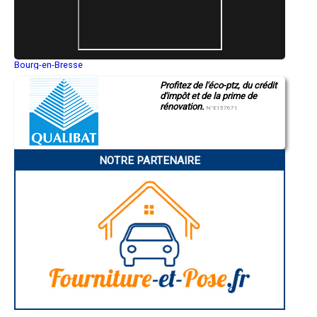
- Entreprise de rénovation immobilière à Solomiac
- Entreprise de rénovation immobilière à Bretagne-d'Armagnac
- Entreprise de rénovation immobilière à Marsan
- Entreprise de rénovation immobilière à Courrensan
- Entreprise de rénovation immobilière à Encausse
- Entreprise de rénovation immobilière à Monguilhem
Bourg-en-Bresse
Saint-Quentin
- Entreprise de rénovation immobilière à Dému
Profitez de l'éco-ptz, du crédit
Montluçon
- Entreprise de rénovation immobilière à Le Brouilh-Monbert
d'impôt et de la prime de
Manosque
- Entreprise de rénovation immobilière à Haget
rénovation.
Gap
N°E157671
- Entreprise de rénovation immobilière à Labéjan
Nice
- Entreprise de rénovation immobilière à Sarrant
Annonay
Charleville-Mézières
- Entreprise de rénovation immobilière à Brugnens
Pamiers
- Entreprise de rénovation immobilière à Nougaroulet
NOTRE PARTENAIRE
Troyes
- Entreprise de rénovation immobilière à Panassac
Narbonne
- Entreprise de rénovation immobilière à Maurens
Rodez
- Entreprise de rénovation immobilière à Saint-Mont
Marseille
Caen
- Entreprise de rénovation immobilière à Lahitte
Aurillac
- Entreprise de rénovation immobilière à Saint-Sauvy
Angoulême
- Entreprise de rénovation immobilière à Gimbrède
La Rochelle
- Entreprise de rénovation immobilière à Ladevèze-Ville
Bourges
- Entreprise de rénovation immobilière à Tillac
Brive-la-Gaillarde
Dijon
- Entreprise de rénovation immobilière à Monbrun
Saint-Brieuc
- Entreprise de rénovation immobilière à Orbessan
Guéret
- Entreprise de rénovation immobilière à Esclassan-Labastide
Périgueux
- Entreprise de rénovation immobilière à Laguian-Mazous
Besançon