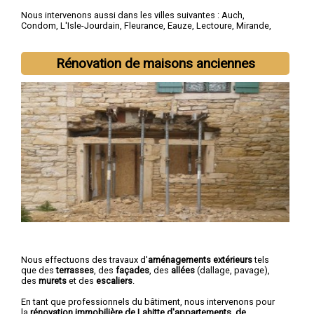
Nous intervenons aussi dans les villes suivantes :
Auch
,
Condom
,
L'Isle-Jourdain
,
Fleurance
,
Eauze
,
Lectoure
,
Mirande
,
Vic-Fezensac
,
Gimont
,
Pavie
Rénovation de maisons anciennes
Nous effectuons des travaux d'
aménagements extérieurs
tels
que des
terrasses
, des
façades
, des
allées
(dallage, pavage),
des
murets
et des
escaliers
.
En tant que professionnels du bâtiment, nous intervenons pour
la
rénovation immobilière de Lahitte d'appartements, de