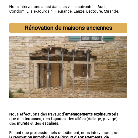
Nous intervenons aussi dans les villes suivantes :
Auch
,
Condom
,
L'Isle-Jourdain
,
Fleurance
,
Eauze
,
Lectoure
,
Mirande
,
Vic-Fezensac
,
Gimont
,
Pavie
Rénovation de maisons anciennes
Nous effectuons des travaux d'
aménagements extérieurs
tels
que des
terrasses
, des
façades
, des
allées
(dallage, pavage),
des
murets
et des
escaliers
.
En tant que professionnels du bâtiment, nous intervenons pour
la
rénovation immobilière de Ricourt d'appartements, de