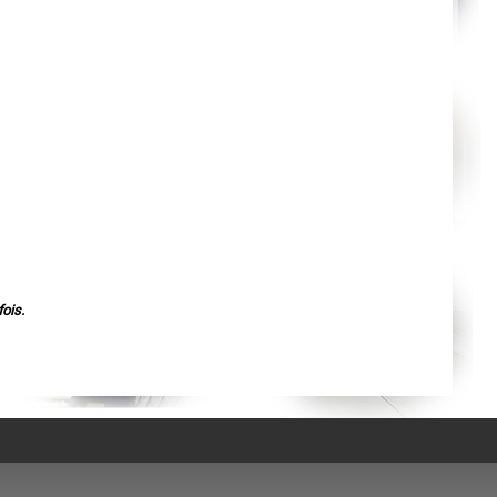
Agen
Mende
Angers
Cherbourg-Octeville
Reims
Saint-Dizier
Laval
Nancy
Verdun
Lorient
Metz
Nevers
Lille
Beauvais
Alençon
Calais
Clermont-Ferrand
Pau
Tarbes
ois.
Perpignan
Strasbourg
Mulhouse
Lyon
Vesoul
Chalon-sur-Saône
Le Mans
Chambéry
Annecy
Paris
Le Havre