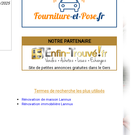
Angoulême
3/2025
La Rochelle
Bourges
Brive-la-Gaillarde
Dijon
Saint-Brieuc
Guéret
Périgueux
Besançon
NOTRE PARTENAIRE
Valence
Évreux
Chartres
Brest
Nîmes
Toulouse
Site de petites annonces gratuites dans le Gers
Auch
Bordeaux
Montpellier
Rennes
Châteauroux
Termes de recherche les plus utilisés
Tours
Grenoble
Rénovation de maison Lannux
Dole
Rénovation immobilière Lannux
Mont-de-Marsan
Blois
Saint-Étienne
Le Puy-en-Velay
Nantes
Orléans
Cahors