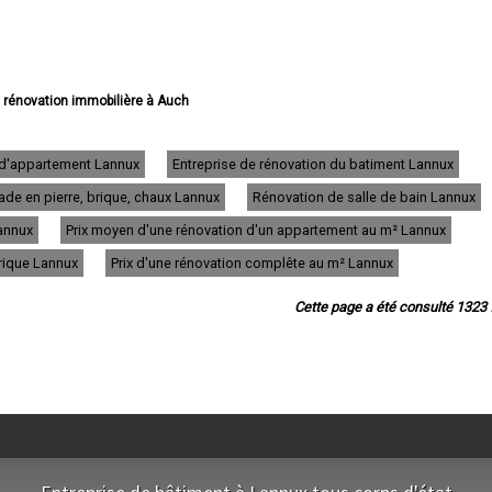
e rénovation immobilière à Auch
 rénovation immobilière à Condom
ovation immobilière à L'Isle-Jourdain
rénovation immobilière à Fleurance
n d'appartement Lannux
Entreprise de rénovation du batiment Lannux
e rénovation immobilière à Eauze
de en pierre, brique, chaux Lannux
Rénovation de salle de bain Lannux
 rénovation immobilière à Mirande
rénovation immobilière à Lectoure
Lannux
Prix moyen d'une rénovation d'un appartement au m² Lannux
novation immobilière à Vic-Fezensac
 rénovation immobilière à Gimont
trique Lannux
Prix d'une rénovation complête au m² Lannux
e rénovation immobilière à Pavie
 rénovation immobilière à Samatan
Cette page a été consulté 1323 f
 rénovation immobilière à Nogaro
 rénovation immobilière à Lombez
rénovation immobilière à Mauvezin
rénovation immobilière à Cazaubon
 rénovation immobilière à Riscle
rénovation immobilière à Masseube
rénovation immobilière à Plaisance
ation immobilière à Barcelonne-du-Gers
rénovation immobilière à Montréal