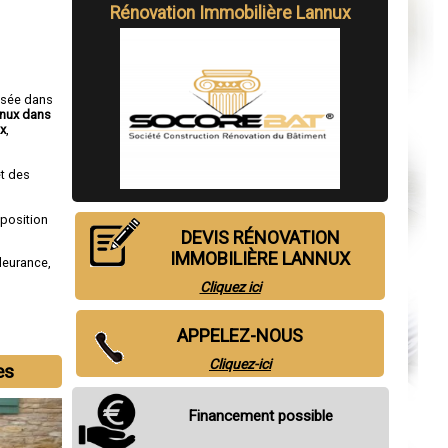
Rénovation Immobilière Lannux
isée dans
nnux dans
x
,
t des
sposition
DEVIS RÉNOVATION
IMMOBILIÈRE LANNUX
leurance
,
Cliquez ici
APPELEZ-NOUS
Cliquez-ici
es
Financement possible