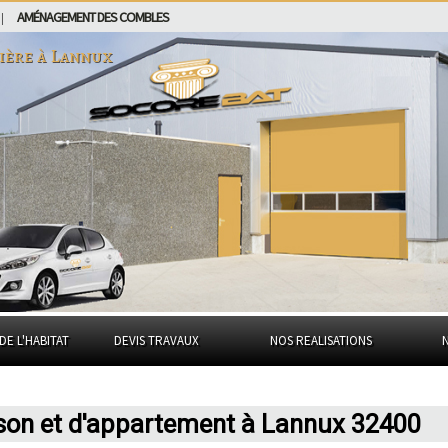
AMÉNAGEMENT DES COMBLES
|
ière à
Lannux
DE L'HABITAT
DEVIS TRAVAUX
NOS REALISATIONS
ison et d'appartement à Lannux 32400