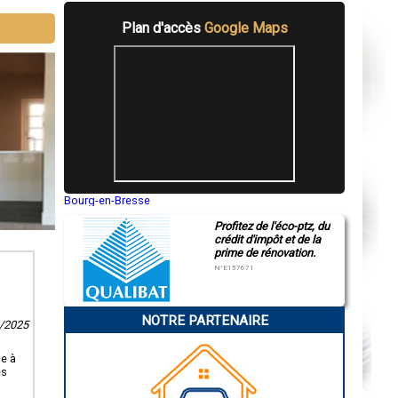
Plan d'accès
Google Maps
Bourg-en-Bresse
Saint-Quentin
Profitez de l'éco-ptz, du
Montluçon
crédit d'impôt et de la
Manosque
prime de rénovation.
Gap
Nice
N°E157671
Annonay
Charleville-Mézières
Pamiers
NOTRE PARTENAIRE
Troyes
2/2025
Narbonne
Rodez
ce à
Marseille
es
Caen
Aurillac