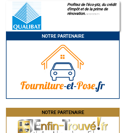
Saint-Quentin
- Entreprise de rénovation immobilière à Dému
Profitez de l'éco-ptz, du crédit
Montluçon
- Entreprise de rénovation immobilière à Le Brouilh-Monbert
d'impôt et de la prime de
Manosque
- Entreprise de rénovation immobilière à Haget
rénovation.
Gap
N°E157671
- Entreprise de rénovation immobilière à Labéjan
Nice
- Entreprise de rénovation immobilière à Sarrant
Annonay
Charleville-Mézières
- Entreprise de rénovation immobilière à Brugnens
Pamiers
- Entreprise de rénovation immobilière à Nougaroulet
NOTRE PARTENAIRE
Troyes
- Entreprise de rénovation immobilière à Panassac
Narbonne
- Entreprise de rénovation immobilière à Maurens
Rodez
- Entreprise de rénovation immobilière à Saint-Mont
Marseille
Caen
- Entreprise de rénovation immobilière à Lahitte
Aurillac
- Entreprise de rénovation immobilière à Saint-Sauvy
Angoulême
- Entreprise de rénovation immobilière à Gimbrède
La Rochelle
- Entreprise de rénovation immobilière à Ladevèze-Ville
Bourges
- Entreprise de rénovation immobilière à Tillac
Brive-la-Gaillarde
Dijon
- Entreprise de rénovation immobilière à Monbrun
Saint-Brieuc
- Entreprise de rénovation immobilière à Orbessan
Guéret
- Entreprise de rénovation immobilière à Esclassan-Labastide
Périgueux
- Entreprise de rénovation immobilière à Laguian-Mazous
Besançon
- Entreprise de rénovation immobilière à Pergain-Taillac
Valence
Évreux
- Entreprise de rénovation immobilière à Saint-Blancard
Chartres
NOTRE PARTENAIRE
- Entreprise de rénovation immobilière à Castillon-Savès
Brest
- Entreprise de rénovation immobilière à Fourcès
Nîmes
- Entreprise de rénovation immobilière à Arblade-le-Haut
Toulouse
- Entreprise de rénovation immobilière à Seysses-Savès
Auch