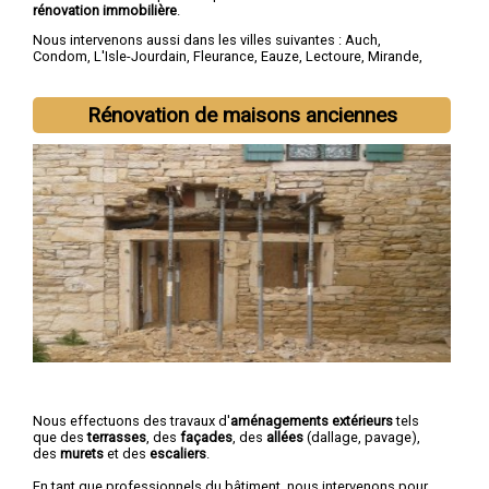
rénovation immobilière
.
Nous intervenons aussi dans les villes suivantes :
Auch
,
Condom
,
L'Isle-Jourdain
,
Fleurance
,
Eauze
,
Lectoure
,
Mirande
,
Vic-Fezensac
,
Gimont
,
Pavie
Rénovation de maisons anciennes
Nous effectuons des travaux d'
aménagements extérieurs
tels
que des
terrasses
, des
façades
, des
allées
(dallage, pavage),
des
murets
et des
escaliers
.
En tant que professionnels du bâtiment, nous intervenons pour