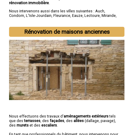
rénovation immobilière
.
Nous intervenons aussi dans les villes suivantes :
Auch
,
Condom
,
L'Isle-Jourdain
,
Fleurance
,
Eauze
,
Lectoure
,
Mirande
,
Vic-Fezensac
,
Gimont
,
Pavie
Rénovation de maisons anciennes
Nous effectuons des travaux d'
aménagements extérieurs
tels
que des
terrasses
, des
façades
, des
allées
(dallage, pavage),
des
murets
et des
escaliers
.
En tant que professionnels du bâtiment, nous intervenons pour