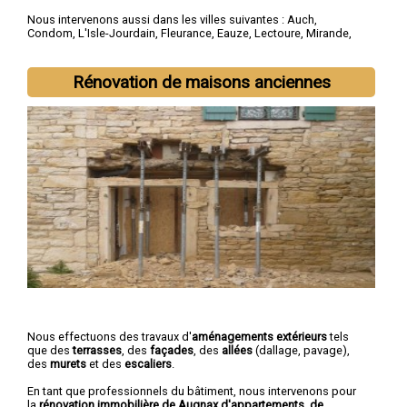
Nous intervenons aussi dans les villes suivantes :
Auch
,
Condom
,
L'Isle-Jourdain
,
Fleurance
,
Eauze
,
Lectoure
,
Mirande
,
Vic-Fezensac
,
Gimont
,
Pavie
Rénovation de maisons anciennes
Nous effectuons des travaux d'
aménagements extérieurs
tels
que des
terrasses
, des
façades
, des
allées
(dallage, pavage),
des
murets
et des
escaliers
.
En tant que professionnels du bâtiment, nous intervenons pour
la
rénovation immobilière de Augnax d'appartements, de