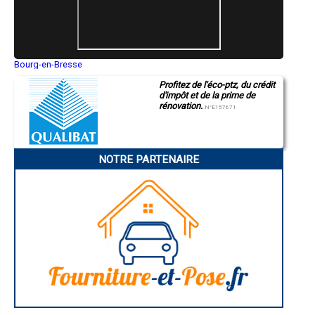
- Entreprise de rénovation immobilière à Solomiac
- Entreprise de rénovation immobilière à Bretagne-d'Armagnac
- Entreprise de rénovation immobilière à Marsan
- Entreprise de rénovation immobilière à Courrensan
- Entreprise de rénovation immobilière à Encausse
- Entreprise de rénovation immobilière à Monguilhem
Bourg-en-Bresse
Saint-Quentin
- Entreprise de rénovation immobilière à Dému
Profitez de l'éco-ptz, du crédit
Montluçon
- Entreprise de rénovation immobilière à Le Brouilh-Monbert
d'impôt et de la prime de
Manosque
- Entreprise de rénovation immobilière à Haget
rénovation.
Gap
N°E157671
- Entreprise de rénovation immobilière à Labéjan
Nice
- Entreprise de rénovation immobilière à Sarrant
Annonay
Charleville-Mézières
- Entreprise de rénovation immobilière à Brugnens
Pamiers
- Entreprise de rénovation immobilière à Nougaroulet
NOTRE PARTENAIRE
Troyes
- Entreprise de rénovation immobilière à Panassac
Narbonne
- Entreprise de rénovation immobilière à Maurens
Rodez
- Entreprise de rénovation immobilière à Saint-Mont
Marseille
Caen
- Entreprise de rénovation immobilière à Lahitte
Aurillac
- Entreprise de rénovation immobilière à Saint-Sauvy
Angoulême
- Entreprise de rénovation immobilière à Gimbrède
La Rochelle
- Entreprise de rénovation immobilière à Ladevèze-Ville
Bourges
- Entreprise de rénovation immobilière à Tillac
Brive-la-Gaillarde
Dijon
- Entreprise de rénovation immobilière à Monbrun
Saint-Brieuc
- Entreprise de rénovation immobilière à Orbessan
Guéret
- Entreprise de rénovation immobilière à Esclassan-Labastide
Périgueux
- Entreprise de rénovation immobilière à Laguian-Mazous
Besançon