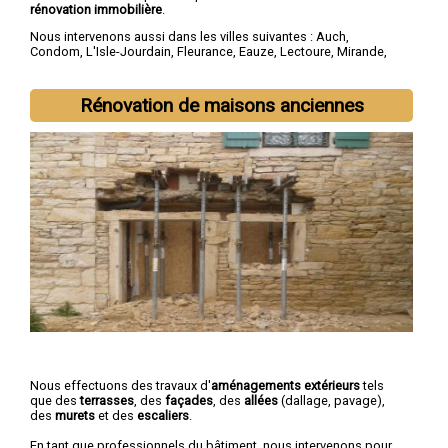
rénovation immobilière
.
Nous intervenons aussi dans les villes suivantes :
Auch
,
Condom
,
L'Isle-Jourdain
,
Fleurance
,
Eauze
,
Lectoure
,
Mirande
,
Vic-Fezensac
,
Gimont
,
Pavie
Rénovation de maisons anciennes
Nous effectuons des travaux d'
aménagements extérieurs
tels
que des
terrasses
, des
façades
, des
allées
(dallage, pavage),
des
murets
et des
escaliers
.
En tant que professionnels du bâtiment, nous intervenons pour