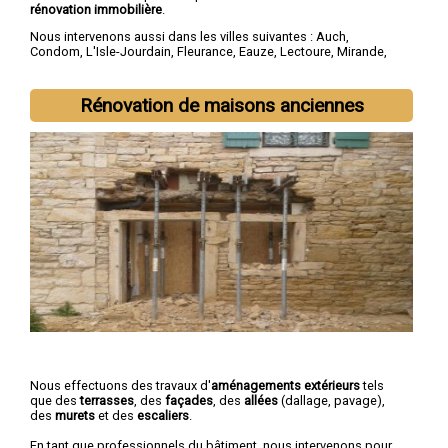
rénovation immobilière
.
Nous intervenons aussi dans les villes suivantes :
Auch
,
Condom
,
L'Isle-Jourdain
,
Fleurance
,
Eauze
,
Lectoure
,
Mirande
,
Vic-Fezensac
,
Gimont
,
Pavie
Rénovation de maisons anciennes
Nous effectuons des travaux d'
aménagements extérieurs
tels
que des
terrasses
, des
façades
, des
allées
(dallage, pavage),
des
murets
et des
escaliers
.
En tant que professionnels du bâtiment, nous intervenons pour