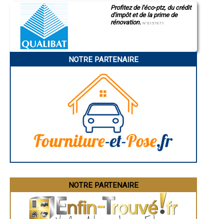
Saint-Quentin
- Entreprise de rénovation immobilière à Dému
Profitez de l'éco-ptz, du crédit
Montluçon
- Entreprise de rénovation immobilière à Le Brouilh-Monbert
d'impôt et de la prime de
Manosque
- Entreprise de rénovation immobilière à Haget
rénovation.
Gap
N°E157671
- Entreprise de rénovation immobilière à Labéjan
Nice
- Entreprise de rénovation immobilière à Sarrant
Annonay
Charleville-Mézières
- Entreprise de rénovation immobilière à Brugnens
Pamiers
- Entreprise de rénovation immobilière à Nougaroulet
NOTRE PARTENAIRE
Troyes
- Entreprise de rénovation immobilière à Panassac
Narbonne
- Entreprise de rénovation immobilière à Maurens
Rodez
- Entreprise de rénovation immobilière à Saint-Mont
Marseille
Caen
- Entreprise de rénovation immobilière à Lahitte
Aurillac
- Entreprise de rénovation immobilière à Saint-Sauvy
Angoulême
- Entreprise de rénovation immobilière à Gimbrède
La Rochelle
- Entreprise de rénovation immobilière à Ladevèze-Ville
Bourges
- Entreprise de rénovation immobilière à Tillac
Brive-la-Gaillarde
Dijon
- Entreprise de rénovation immobilière à Monbrun
Saint-Brieuc
- Entreprise de rénovation immobilière à Orbessan
Guéret
- Entreprise de rénovation immobilière à Esclassan-Labastide
Périgueux
- Entreprise de rénovation immobilière à Laguian-Mazous
Besançon
- Entreprise de rénovation immobilière à Pergain-Taillac
Valence
Évreux
- Entreprise de rénovation immobilière à Saint-Blancard
Chartres
NOTRE PARTENAIRE
- Entreprise de rénovation immobilière à Castillon-Savès
Brest
- Entreprise de rénovation immobilière à Fourcès
Nîmes
- Entreprise de rénovation immobilière à Arblade-le-Haut
Toulouse
- Entreprise de rénovation immobilière à Seysses-Savès
Auch