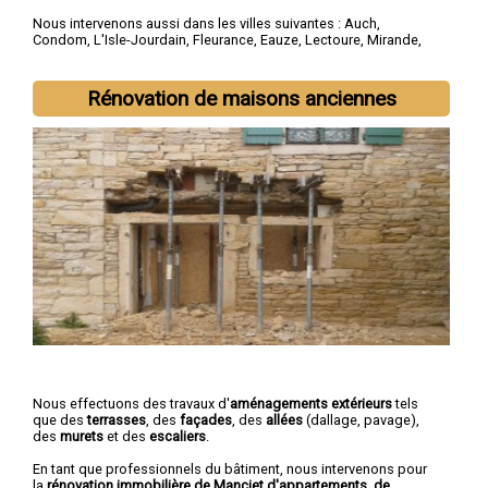
Nous intervenons aussi dans les villes suivantes :
Auch
,
Condom
,
L'Isle-Jourdain
,
Fleurance
,
Eauze
,
Lectoure
,
Mirande
,
Vic-Fezensac
,
Gimont
,
Pavie
Rénovation de maisons anciennes
Nous effectuons des travaux d'
aménagements extérieurs
tels
que des
terrasses
, des
façades
, des
allées
(dallage, pavage),
des
murets
et des
escaliers
.
En tant que professionnels du bâtiment, nous intervenons pour
la
rénovation immobilière de Manciet d'appartements, de