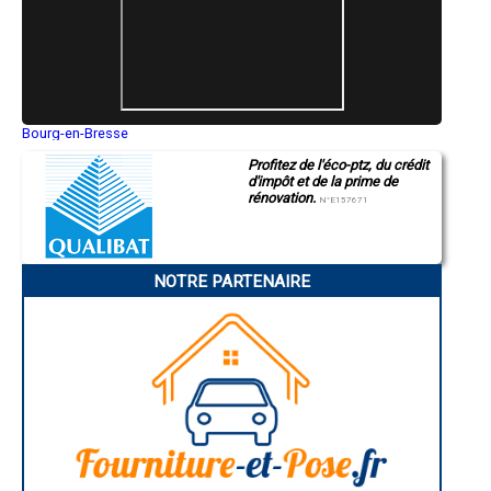
- Entreprise de rénovation immobilière à Saint-Martin
- Entreprise de rénovation immobilière à Solomiac
- Entreprise de rénovation immobilière à Bretagne-d'Armagnac
- Entreprise de rénovation immobilière à Marsan
- Entreprise de rénovation immobilière à Courrensan
- Entreprise de rénovation immobilière à Encausse
- Entreprise de rénovation immobilière à Monguilhem
Bourg-en-Bresse
Saint-Quentin
- Entreprise de rénovation immobilière à Dému
Profitez de l'éco-ptz, du crédit
Montluçon
- Entreprise de rénovation immobilière à Le Brouilh-Monbert
d'impôt et de la prime de
Manosque
- Entreprise de rénovation immobilière à Haget
rénovation.
Gap
N°E157671
- Entreprise de rénovation immobilière à Labéjan
Nice
- Entreprise de rénovation immobilière à Sarrant
Annonay
Charleville-Mézières
- Entreprise de rénovation immobilière à Brugnens
Pamiers
- Entreprise de rénovation immobilière à Nougaroulet
NOTRE PARTENAIRE
Troyes
- Entreprise de rénovation immobilière à Panassac
Narbonne
- Entreprise de rénovation immobilière à Maurens
Rodez
- Entreprise de rénovation immobilière à Saint-Mont
Marseille
Caen
- Entreprise de rénovation immobilière à Lahitte
Aurillac
- Entreprise de rénovation immobilière à Saint-Sauvy
Angoulême
- Entreprise de rénovation immobilière à Gimbrède
La Rochelle
- Entreprise de rénovation immobilière à Ladevèze-Ville
Bourges
- Entreprise de rénovation immobilière à Tillac
Brive-la-Gaillarde
Dijon
- Entreprise de rénovation immobilière à Monbrun
Saint-Brieuc
- Entreprise de rénovation immobilière à Orbessan
Guéret
- Entreprise de rénovation immobilière à Esclassan-Labastide