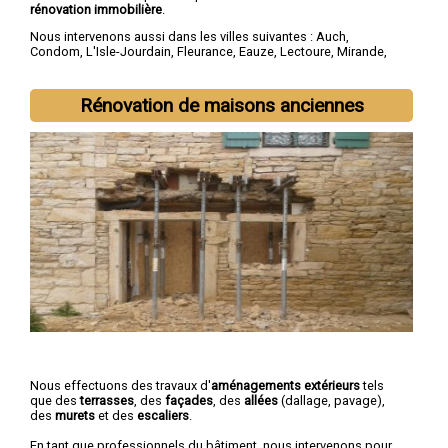
rénovation immobilière
.
Nous intervenons aussi dans les villes suivantes :
Auch
,
Condom
,
L'Isle-Jourdain
,
Fleurance
,
Eauze
,
Lectoure
,
Mirande
,
Vic-Fezensac
,
Gimont
,
Pavie
Rénovation de maisons anciennes
Nous effectuons des travaux d'
aménagements extérieurs
tels
que des
terrasses
, des
façades
, des
allées
(dallage, pavage),
des
murets
et des
escaliers
.
En tant que professionnels du bâtiment, nous intervenons pour