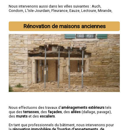
Nous intervenons aussi dans les villes suivantes :
Auch
,
Condom
,
L'Isle-Jourdain
,
Fleurance
,
Eauze
,
Lectoure
,
Mirande
,
Vic-Fezensac
,
Gimont
,
Pavie
Rénovation de maisons anciennes
Nous effectuons des travaux d'
aménagements extérieurs
tels
que des
terrasses
, des
façades
, des
allées
(dallage, pavage),
des
murets
et des
escaliers
.
En tant que professionnels du bâtiment, nous intervenons pour
la
rénovation immobilière de Tourdun d'appartements, de