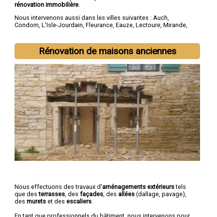
rénovation immobilière
.
Nous intervenons aussi dans les villes suivantes :
Auch
,
Condom
,
L'Isle-Jourdain
,
Fleurance
,
Eauze
,
Lectoure
,
Mirande
,
Vic-Fezensac
,
Gimont
,
Pavie
Rénovation de maisons anciennes
Nous effectuons des travaux d'
aménagements extérieurs
tels
que des
terrasses
, des
façades
, des
allées
(dallage, pavage),
des
murets
et des
escaliers
.
En tant que professionnels du bâtiment, nous intervenons pour