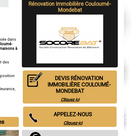
Rénovation Immobilière Couloumé-
Mondebat
isée dans
uloumé-
maisons à
t des
sposition
DEVIS RÉNOVATION
IMMOBILIÈRE COULOUMÉ-
leurance
,
MONDEBAT
Cliquez ici
APPELEZ-NOUS
es
Cliquez-ici