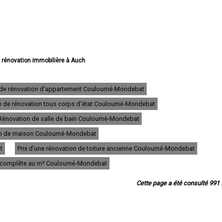
e rénovation immobilière à Auch
 rénovation immobilière à Condom
ovation immobilière à L'Isle-Jourdain
rénovation immobilière à Fleurance
e de rénovation d'appartement Couloumé-Mondebat
e rénovation immobilière à Eauze
se de rénovation tous corps d'état Couloumé-Mondebat
 rénovation immobilière à Mirande
rénovation immobilière à Lectoure
Rénovation de salle de bain Couloumé-Mondebat
novation immobilière à Vic-Fezensac
 rénovation immobilière à Gimont
tion de maison Couloumé-Mondebat
e rénovation immobilière à Pavie
t
Prix d'une rénovation de toiture ancienne Couloumé-Mondebat
 rénovation immobilière à Samatan
 rénovation immobilière à Nogaro
on complête au m² Couloumé-Mondebat
 rénovation immobilière à Lombez
rénovation immobilière à Mauvezin
Cette page a été consulté 991 f
rénovation immobilière à Cazaubon
 rénovation immobilière à Riscle
rénovation immobilière à Masseube
rénovation immobilière à Plaisance
ation immobilière à Barcelonne-du-Gers