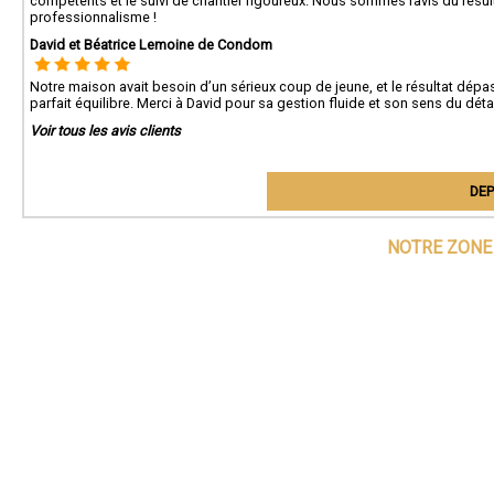
compétents et le suivi de chantier rigoureux. Nous sommes ravis du résul
professionnalisme !
David et Béatrice Lemoine de Condom
Notre maison avait besoin d’un sérieux coup de jeune, et le résultat dépa
parfait équilibre. Merci à David pour sa gestion fluide et son sens du détai
Voir tous les avis clients
DEP
NOTRE ZONE 