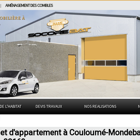
AMÉNAGEMENT DES COMBLES
|
obilière à
t
DE L'HABITAT
DEVIS TRAVAUX
NOS REALISATIONS
n et d'appartement à Couloumé-Mondeba