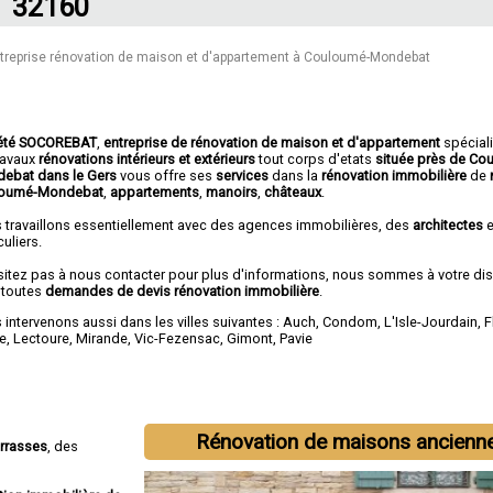
32160
treprise rénovation de maison et d'appartement à Couloumé-Mondebat
été SOCOREBAT
,
entreprise de rénovation de maison et d'appartement
spécial
travaux
rénovations intérieurs et extérieurs
tout corps d'etats
située près de Co
ebat dans le Gers
vous offre ses
services
dans la
rénovation immobilière
de
loumé-Mondebat
,
appartements
,
manoirs
,
châteaux
.
 travaillons essentiellement avec des agences immobilières, des
architectes
e
culiers.
sitez pas à nous contacter pour plus d'informations, nous sommes à votre di
 toutes
demandes de devis rénovation immobilière
.
intervenons aussi dans les villes suivantes :
Auch
,
Condom
,
L'Isle-Jourdain
,
F
e
,
Lectoure
,
Mirande
,
Vic-Fezensac
,
Gimont
,
Pavie
Rénovation de maisons ancienn
errasses
, des