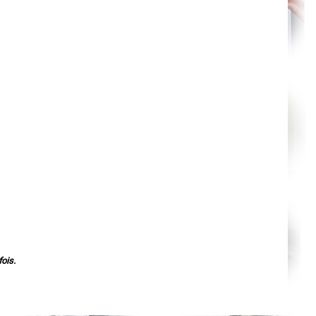
Nantes
Orléans
Cahors
Agen
Mende
Angers
Cherbourg-Octeville
Reims
Saint-Dizier
Laval
Nancy
Verdun
Lorient
Metz
Nevers
Lille
Beauvais
Alençon
Calais
Clermont-Ferrand
Pau
Tarbes
Perpignan
Strasbourg
Mulhouse
ois.
Lyon
Vesoul
Chalon-sur-Saône
Le Mans
Chambéry