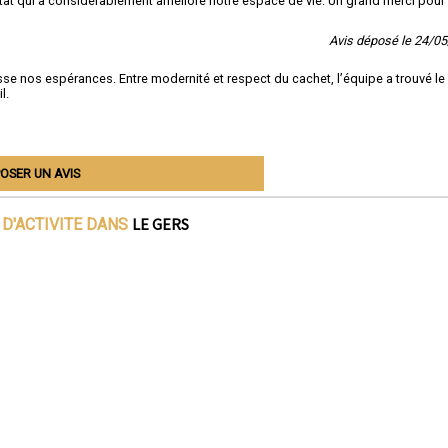
tat qui a considérablement amélioré notre espace de vie. Un grand merci pour 
Avis déposé le 24/0
sse nos espérances. Entre modernité et respect du cachet, l’équipe a trouvé le
l.
OSER UN AVIS
LE GERS
D'ACTIVITE DANS