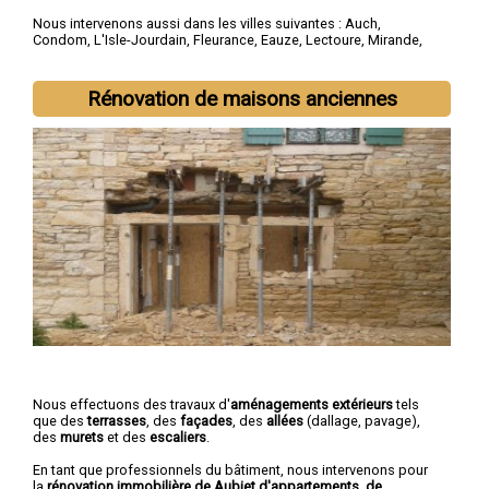
Nous intervenons aussi dans les villes suivantes :
Auch
,
Condom
,
L'Isle-Jourdain
,
Fleurance
,
Eauze
,
Lectoure
,
Mirande
,
Vic-Fezensac
,
Gimont
,
Pavie
Rénovation de maisons anciennes
Nous effectuons des travaux d'
aménagements extérieurs
tels
que des
terrasses
, des
façades
, des
allées
(dallage, pavage),
des
murets
et des
escaliers
.
En tant que professionnels du bâtiment, nous intervenons pour
la
rénovation immobilière de Aubiet d'appartements, de