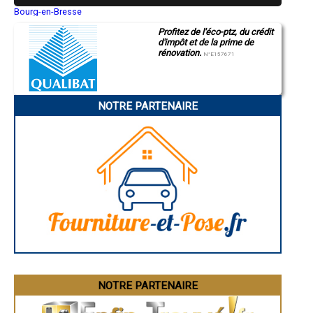
- Entreprise de rénovation immobilière à Monguilhem
Bourg-en-Bresse
Saint-Quentin
- Entreprise de rénovation immobilière à Dému
Profitez de l'éco-ptz, du crédit
Montluçon
- Entreprise de rénovation immobilière à Le Brouilh-Monbert
d'impôt et de la prime de
Manosque
- Entreprise de rénovation immobilière à Haget
rénovation.
Gap
N°E157671
- Entreprise de rénovation immobilière à Labéjan
Nice
- Entreprise de rénovation immobilière à Sarrant
Annonay
Charleville-Mézières
- Entreprise de rénovation immobilière à Brugnens
Pamiers
- Entreprise de rénovation immobilière à Nougaroulet
NOTRE PARTENAIRE
Troyes
- Entreprise de rénovation immobilière à Panassac
Narbonne
- Entreprise de rénovation immobilière à Maurens
Rodez
- Entreprise de rénovation immobilière à Saint-Mont
Marseille
Caen
- Entreprise de rénovation immobilière à Lahitte
Aurillac
- Entreprise de rénovation immobilière à Saint-Sauvy
Angoulême
- Entreprise de rénovation immobilière à Gimbrède
La Rochelle
- Entreprise de rénovation immobilière à Ladevèze-Ville
Bourges
- Entreprise de rénovation immobilière à Tillac
Brive-la-Gaillarde
Dijon
- Entreprise de rénovation immobilière à Monbrun
Saint-Brieuc
- Entreprise de rénovation immobilière à Orbessan
Guéret
- Entreprise de rénovation immobilière à Esclassan-Labastide
Périgueux
- Entreprise de rénovation immobilière à Laguian-Mazous
Besançon
- Entreprise de rénovation immobilière à Pergain-Taillac
Valence
Évreux
- Entreprise de rénovation immobilière à Saint-Blancard
Chartres
NOTRE PARTENAIRE
- Entreprise de rénovation immobilière à Castillon-Savès
Brest
- Entreprise de rénovation immobilière à Fourcès
Nîmes
- Entreprise de rénovation immobilière à Arblade-le-Haut