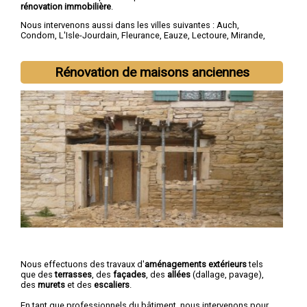
rénovation immobilière
.
Nous intervenons aussi dans les villes suivantes :
Auch
,
Condom
,
L'Isle-Jourdain
,
Fleurance
,
Eauze
,
Lectoure
,
Mirande
,
Vic-Fezensac
,
Gimont
,
Pavie
Rénovation de maisons anciennes
Nous effectuons des travaux d'
aménagements extérieurs
tels
que des
terrasses
, des
façades
, des
allées
(dallage, pavage),
des
murets
et des
escaliers
.
En tant que professionnels du bâtiment, nous intervenons pour