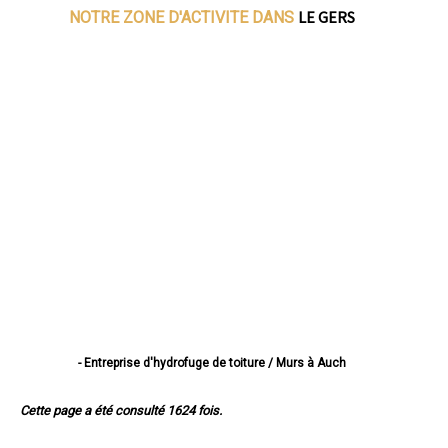
LE GERS
NOTRE ZONE D'ACTIVITE DANS
- Entreprise d'hydrofuge de toiture / Murs à Auch
- Entreprise d'hydrofuge de toiture / Murs à Condom
- Entreprise d'hydrofuge de toiture / Murs à L'Isle-Jourdain
Cette page a été consulté 1624 fois.
- Entreprise d'hydrofuge de toiture / Murs à Fleurance
- Entreprise d'hydrofuge de toiture / Murs à Eauze