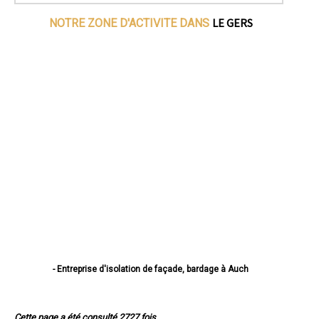
LE GERS
NOTRE ZONE D'ACTIVITE DANS
- Entreprise d'isolation de façade, bardage à Auch
- Entreprise d'isolation de façade, bardage à Condom
- Entreprise d'isolation de façade, bardage à L'Isle-Jourdain
- Entreprise d'isolation de façade, bardage à Fleurance
Cette page a été consulté 2727 fois.