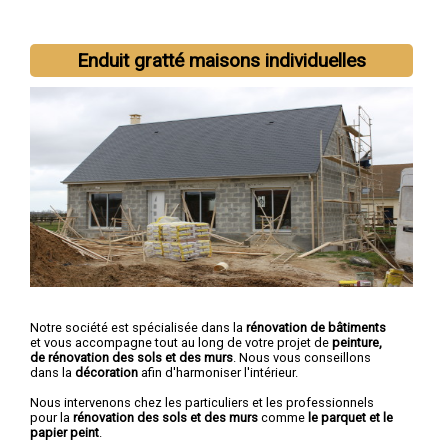
Nous intervenons aussi dans les villes suivantes :
Auch
,
Enduit gratté maisons individuelles
Condom
,
L'Isle-Jourdain
,
Fleurance
,
Eauze
,
Lectoure
,
Mirande
,
Vic-Fezensac
,
Gimont
,
Pavie
Notre société est spécialisée dans la
rénovation de bâtiments
et vous accompagne tout au long de votre projet de
peinture,
de rénovation des sols et des murs
. Nous vous conseillons
dans la
décoration
afin d'harmoniser l'intérieur.
Nous intervenons chez les particuliers et les professionnels
pour la
rénovation des sols et des murs
comme
le parquet et le
papier peint
.