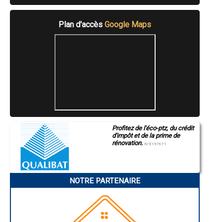
- Tailleur de pierre à Montaut-les-Créneaux
- Tailleur de pierre à Montesquiou
Plan d'accès
Google Maps
- Tailleur de pierre à Lannepax
- Tailleur de pierre à La Romieu
- Tailleur de pierre à Viella
- Tailleur de pierre à Sainte-Christie
- Tailleur de pierre à Saint-Germé
- Tailleur de pierre à Montégut
- Tailleur de pierre à Monfort
- Tailleur de pierre à Roquelaure
- Tailleur de pierre à Touget
- Tailleur de pierre à Auterive
- Tailleur de pierre à Escornebœuf
- Tailleur de pierre à Castelnau-Barbarens
Profitez de l'éco-ptz, du crédit
d'impôt et de la prime de
- Tailleur de pierre à L'Isle-de-Noé
rénovation.
- Tailleur de pierre à Lias
N°E157671
- Tailleur de pierre à Miradoux
- Tailleur de pierre à Terraube
- Tailleur de pierre à Mouchan
NOTRE PARTENAIRE
- Tailleur de pierre à Lagraulet-du-Gers
- Tailleur de pierre à Miramont-d'Astarac
- Tailleur de pierre à Sainte-Marie
- Tailleur de pierre à Bassoues
- Tailleur de pierre à Biran