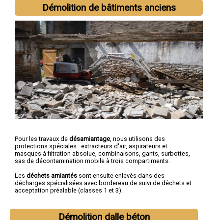
Condom
,
L'Isle-Jourdain
,
Fleurance
,
Eauze
,
Lectoure
,
Mirande
,
Démolition de bâtiments anciens
Vic-Fezensac
,
Gimont
,
Pavie
Pour les travaux de
désamiantage
, nous utilisons des
protections spéciales : extracteurs d'air, aspirateurs et
masques à filtration absolue, combinaisons, gants, surbottes,
sas de décontamination mobile à trois compartiments.
Les
déchets amiantés
sont ensuite enlevés dans des
décharges spécialisées avec bordereau de suivi de déchets et
acceptation préalable (classes 1 et 3).
Démolition dalle béton