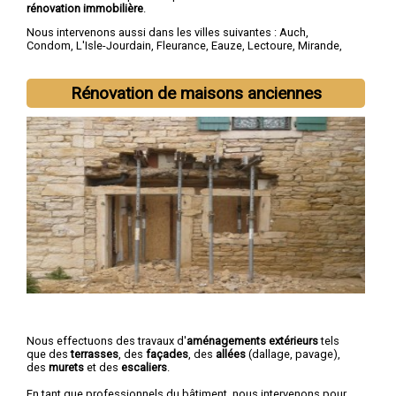
rénovation immobilière
.
Nous intervenons aussi dans les villes suivantes :
Auch
,
Condom
,
L'Isle-Jourdain
,
Fleurance
,
Eauze
,
Lectoure
,
Mirande
,
Vic-Fezensac
,
Gimont
,
Pavie
Rénovation de maisons anciennes
Nous effectuons des travaux d'
aménagements extérieurs
tels
que des
terrasses
, des
façades
, des
allées
(dallage, pavage),
des
murets
et des
escaliers
.
En tant que professionnels du bâtiment, nous intervenons pour