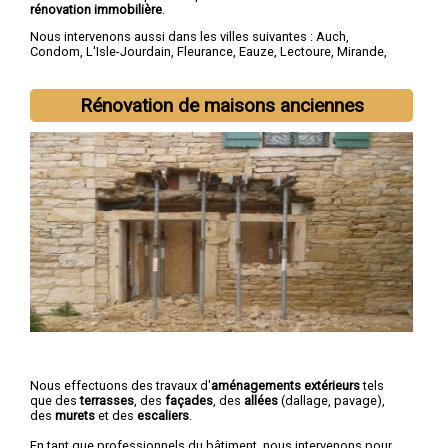
rénovation immobilière
.
Nous intervenons aussi dans les villes suivantes :
Auch
,
Condom
,
L'Isle-Jourdain
,
Fleurance
,
Eauze
,
Lectoure
,
Mirande
,
Vic-Fezensac
,
Gimont
,
Pavie
Rénovation de maisons anciennes
Nous effectuons des travaux d'
aménagements extérieurs
tels
que des
terrasses
, des
façades
, des
allées
(dallage, pavage),
des
murets
et des
escaliers
.
En tant que professionnels du bâtiment, nous intervenons pour