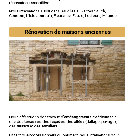
rénovation immobilière
.
Nous intervenons aussi dans les villes suivantes :
Auch
,
Condom
,
L'Isle-Jourdain
,
Fleurance
,
Eauze
,
Lectoure
,
Mirande
,
Vic-Fezensac
,
Gimont
,
Pavie
Rénovation de maisons anciennes
Nous effectuons des travaux d'
aménagements extérieurs
tels
que des
terrasses
, des
façades
, des
allées
(dallage, pavage),
des
murets
et des
escaliers
.
En tant que professionnels du bâtiment, nous intervenons pour