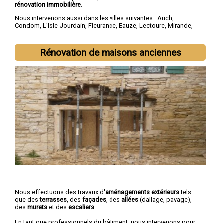
rénovation immobilière
.
Nous intervenons aussi dans les villes suivantes :
Auch
,
Condom
,
L'Isle-Jourdain
,
Fleurance
,
Eauze
,
Lectoure
,
Mirande
,
Vic-Fezensac
,
Gimont
,
Pavie
Rénovation de maisons anciennes
Nous effectuons des travaux d'
aménagements extérieurs
tels
que des
terrasses
, des
façades
, des
allées
(dallage, pavage),
des
murets
et des
escaliers
.
En tant que professionnels du bâtiment, nous intervenons pour