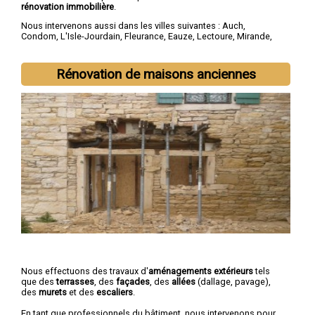
rénovation immobilière
.
Nous intervenons aussi dans les villes suivantes :
Auch
,
Condom
,
L'Isle-Jourdain
,
Fleurance
,
Eauze
,
Lectoure
,
Mirande
,
Vic-Fezensac
,
Gimont
,
Pavie
Rénovation de maisons anciennes
Nous effectuons des travaux d'
aménagements extérieurs
tels
que des
terrasses
, des
façades
, des
allées
(dallage, pavage),
des
murets
et des
escaliers
.
En tant que professionnels du bâtiment, nous intervenons pour