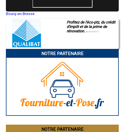
- Entreprise de rénovation immobilière à Courrensan
- Entreprise de rénovation immobilière à Encausse
- Entreprise de rénovation immobilière à Monguilhem
Bourg-en-Bresse
Saint-Quentin
- Entreprise de rénovation immobilière à Dému
Profitez de l'éco-ptz, du crédit
Montluçon
- Entreprise de rénovation immobilière à Le Brouilh-Monbert
d'impôt et de la prime de
Manosque
- Entreprise de rénovation immobilière à Haget
rénovation.
Gap
N°E157671
- Entreprise de rénovation immobilière à Labéjan
Nice
- Entreprise de rénovation immobilière à Sarrant
Annonay
Charleville-Mézières
- Entreprise de rénovation immobilière à Brugnens
Pamiers
- Entreprise de rénovation immobilière à Nougaroulet
NOTRE PARTENAIRE
Troyes
- Entreprise de rénovation immobilière à Panassac
Narbonne
- Entreprise de rénovation immobilière à Maurens
Rodez
- Entreprise de rénovation immobilière à Saint-Mont
Marseille
Caen
- Entreprise de rénovation immobilière à Lahitte
Aurillac
- Entreprise de rénovation immobilière à Saint-Sauvy
Angoulême
- Entreprise de rénovation immobilière à Gimbrède
La Rochelle
- Entreprise de rénovation immobilière à Ladevèze-Ville
Bourges
- Entreprise de rénovation immobilière à Tillac
Brive-la-Gaillarde
Dijon
- Entreprise de rénovation immobilière à Monbrun
Saint-Brieuc
- Entreprise de rénovation immobilière à Orbessan
Guéret
- Entreprise de rénovation immobilière à Esclassan-Labastide
Périgueux
- Entreprise de rénovation immobilière à Laguian-Mazous
Besançon
- Entreprise de rénovation immobilière à Pergain-Taillac
Valence
Évreux
- Entreprise de rénovation immobilière à Saint-Blancard
Chartres
NOTRE PARTENAIRE
- Entreprise de rénovation immobilière à Castillon-Savès