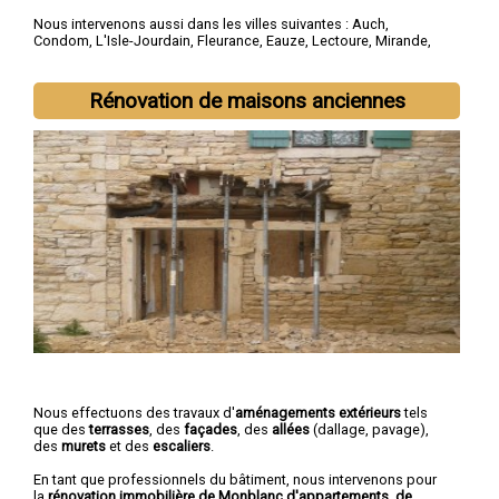
Nous intervenons aussi dans les villes suivantes :
Auch
,
Condom
,
L'Isle-Jourdain
,
Fleurance
,
Eauze
,
Lectoure
,
Mirande
,
Vic-Fezensac
,
Gimont
,
Pavie
Rénovation de maisons anciennes
Nous effectuons des travaux d'
aménagements extérieurs
tels
que des
terrasses
, des
façades
, des
allées
(dallage, pavage),
des
murets
et des
escaliers
.
En tant que professionnels du bâtiment, nous intervenons pour
la
rénovation immobilière de Monblanc d'appartements, de