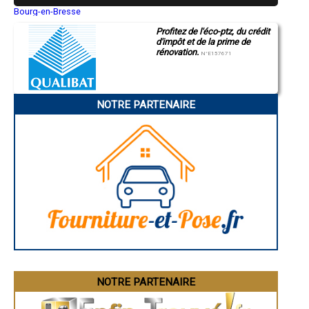
- Entreprise de rénovation immobilière à Monguilhem
Bourg-en-Bresse
Saint-Quentin
- Entreprise de rénovation immobilière à Dému
Profitez de l'éco-ptz, du crédit
Montluçon
- Entreprise de rénovation immobilière à Le Brouilh-Monbert
d'impôt et de la prime de
Manosque
- Entreprise de rénovation immobilière à Haget
rénovation.
Gap
N°E157671
- Entreprise de rénovation immobilière à Labéjan
Nice
- Entreprise de rénovation immobilière à Sarrant
Annonay
Charleville-Mézières
- Entreprise de rénovation immobilière à Brugnens
Pamiers
- Entreprise de rénovation immobilière à Nougaroulet
NOTRE PARTENAIRE
Troyes
- Entreprise de rénovation immobilière à Panassac
Narbonne
- Entreprise de rénovation immobilière à Maurens
Rodez
- Entreprise de rénovation immobilière à Saint-Mont
Marseille
Caen
- Entreprise de rénovation immobilière à Lahitte
Aurillac
- Entreprise de rénovation immobilière à Saint-Sauvy
Angoulême
- Entreprise de rénovation immobilière à Gimbrède
La Rochelle
- Entreprise de rénovation immobilière à Ladevèze-Ville
Bourges
- Entreprise de rénovation immobilière à Tillac
Brive-la-Gaillarde
Dijon
- Entreprise de rénovation immobilière à Monbrun
Saint-Brieuc
- Entreprise de rénovation immobilière à Orbessan
Guéret
- Entreprise de rénovation immobilière à Esclassan-Labastide
Périgueux
- Entreprise de rénovation immobilière à Laguian-Mazous
Besançon
- Entreprise de rénovation immobilière à Pergain-Taillac
Valence
Évreux
- Entreprise de rénovation immobilière à Saint-Blancard
Chartres
NOTRE PARTENAIRE
- Entreprise de rénovation immobilière à Castillon-Savès
Brest
- Entreprise de rénovation immobilière à Fourcès
Nîmes
- Entreprise de rénovation immobilière à Arblade-le-Haut