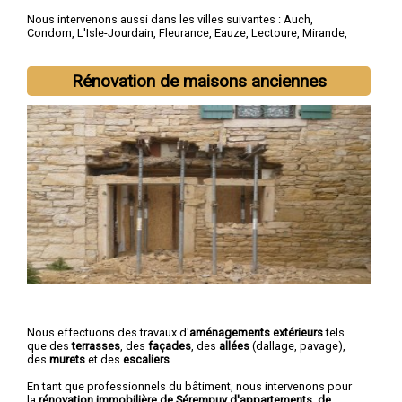
Nous intervenons aussi dans les villes suivantes :
Auch
,
Condom
,
L'Isle-Jourdain
,
Fleurance
,
Eauze
,
Lectoure
,
Mirande
,
Vic-Fezensac
,
Gimont
,
Pavie
Rénovation de maisons anciennes
Nous effectuons des travaux d'
aménagements extérieurs
tels
que des
terrasses
, des
façades
, des
allées
(dallage, pavage),
des
murets
et des
escaliers
.
En tant que professionnels du bâtiment, nous intervenons pour
la
rénovation immobilière de Sérempuy d'appartements, de