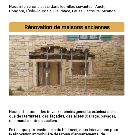
Nous intervenons aussi dans les villes suivantes :
Auch
,
Condom
,
L'Isle-Jourdain
,
Fleurance
,
Eauze
,
Lectoure
,
Mirande
,
Vic-Fezensac
,
Gimont
,
Pavie
Rénovation de maisons anciennes
Nous effectuons des travaux d'
aménagements extérieurs
tels
que des
terrasses
, des
façades
, des
allées
(dallage, pavage),
des
murets
et des
escaliers
.
En tant que professionnels du bâtiment, nous intervenons pour
la
rénovation immobilière de Projan d'appartements, de