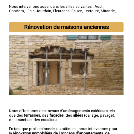
Nous intervenons aussi dans les villes suivantes :
Auch
,
Condom
,
L'Isle-Jourdain
,
Fleurance
,
Eauze
,
Lectoure
,
Mirande
,
Vic-Fezensac
,
Gimont
,
Pavie
Rénovation de maisons anciennes
Nous effectuons des travaux d'
aménagements extérieurs
tels
que des
terrasses
, des
façades
, des
allées
(dallage, pavage),
des
murets
et des
escaliers
.
En tant que professionnels du bâtiment, nous intervenons pour
la
rénovation immobilière de Troncens d'appartements, de