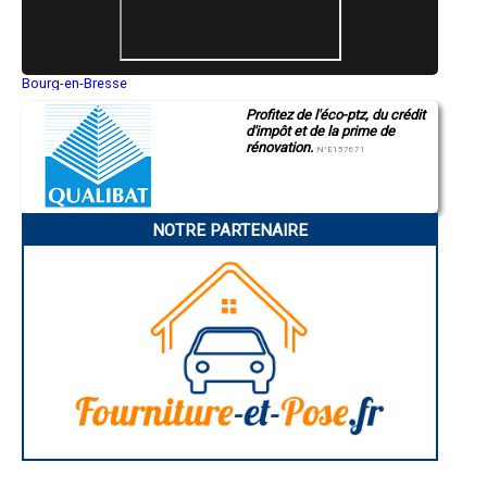
- Entreprise de rénovation immobilière à Bretagne-d'Armagnac
- Entreprise de rénovation immobilière à Marsan
- Entreprise de rénovation immobilière à Courrensan
- Entreprise de rénovation immobilière à Encausse
- Entreprise de rénovation immobilière à Monguilhem
Bourg-en-Bresse
Saint-Quentin
- Entreprise de rénovation immobilière à Dému
Profitez de l'éco-ptz, du crédit
Montluçon
- Entreprise de rénovation immobilière à Le Brouilh-Monbert
d'impôt et de la prime de
Manosque
- Entreprise de rénovation immobilière à Haget
rénovation.
Gap
N°E157671
- Entreprise de rénovation immobilière à Labéjan
Nice
- Entreprise de rénovation immobilière à Sarrant
Annonay
Charleville-Mézières
- Entreprise de rénovation immobilière à Brugnens
Pamiers
- Entreprise de rénovation immobilière à Nougaroulet
NOTRE PARTENAIRE
Troyes
- Entreprise de rénovation immobilière à Panassac
Narbonne
- Entreprise de rénovation immobilière à Maurens
Rodez
- Entreprise de rénovation immobilière à Saint-Mont
Marseille
Caen
- Entreprise de rénovation immobilière à Lahitte
Aurillac
- Entreprise de rénovation immobilière à Saint-Sauvy
Angoulême
- Entreprise de rénovation immobilière à Gimbrède
La Rochelle
- Entreprise de rénovation immobilière à Ladevèze-Ville
Bourges
- Entreprise de rénovation immobilière à Tillac
Brive-la-Gaillarde
Dijon
- Entreprise de rénovation immobilière à Monbrun
Saint-Brieuc
- Entreprise de rénovation immobilière à Orbessan
Guéret
- Entreprise de rénovation immobilière à Esclassan-Labastide
Périgueux
- Entreprise de rénovation immobilière à Laguian-Mazous
Besançon
- Entreprise de rénovation immobilière à Pergain-Taillac
Valence