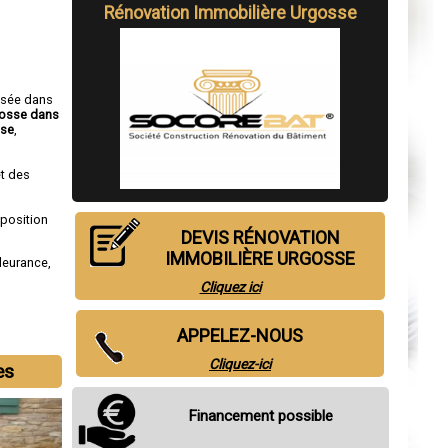
Rénovation Immobilière Urgosse
isée dans
gosse dans
sse
,
t des
sposition
DEVIS RÉNOVATION
IMMOBILIÈRE URGOSSE
leurance
,
Cliquez ici
APPELEZ-NOUS
Cliquez-ici
es
Financement possible