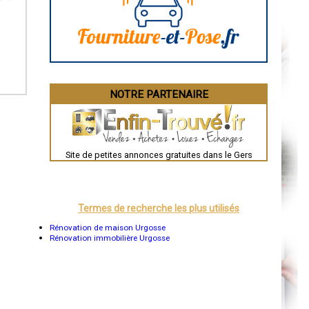
Angoulême
La Rochelle
Bourges
Brive-la-Gaillarde
Dijon
Saint-Brieuc
Guéret
Périgueux
Besançon
NOTRE PARTENAIRE
Valence
Évreux
Chartres
Brest
Nîmes
Toulouse
Site de petites annonces gratuites dans le Gers
Auch
Bordeaux
Montpellier
Rennes
Châteauroux
Termes de recherche les plus utilisés
Tours
Grenoble
Rénovation de maison Urgosse
Dole
Rénovation immobilière Urgosse
Mont-de-Marsan
Blois
Saint-Étienne
Le Puy-en-Velay
Nantes
Orléans
Cahors