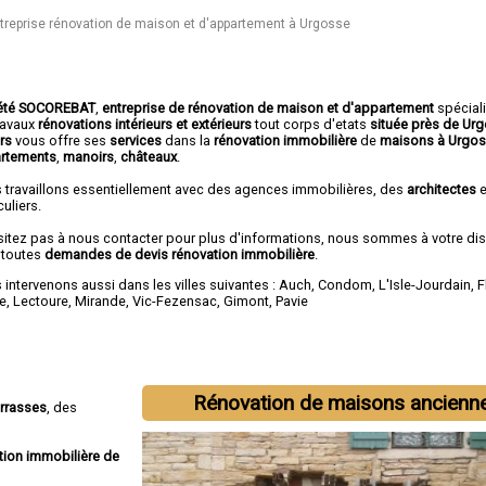
treprise rénovation de maison et d'appartement à Urgosse
été SOCOREBAT
,
entreprise de rénovation de maison et d'appartement
spécial
travaux
rénovations intérieurs et extérieurs
tout corps d'etats
située près de Ur
ers
vous offre ses
services
dans la
rénovation immobilière
de
maisons à Urgo
rtements
,
manoirs
,
châteaux
.
 travaillons essentiellement avec des agences immobilières, des
architectes
e
culiers.
sitez pas à nous contacter pour plus d'informations, nous sommes à votre di
 toutes
demandes de devis rénovation immobilière
.
intervenons aussi dans les villes suivantes :
Auch
,
Condom
,
L'Isle-Jourdain
,
F
e
,
Lectoure
,
Mirande
,
Vic-Fezensac
,
Gimont
,
Pavie
Rénovation de maisons ancienn
errasses
, des
tion immobilière de