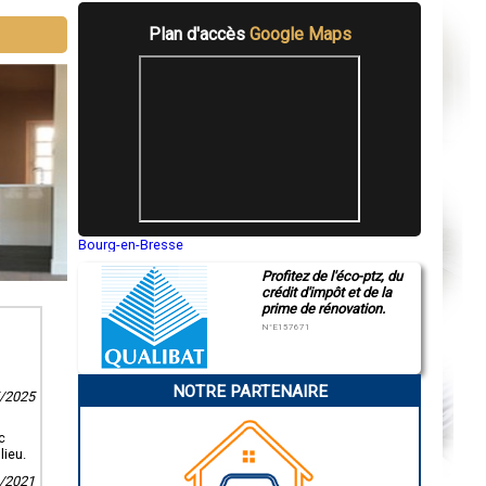
Plan d'accès
Google Maps
Bourg-en-Bresse
Saint-Quentin
Profitez de l'éco-ptz, du
Montluçon
crédit d'impôt et de la
Manosque
prime de rénovation.
Gap
Nice
N°E157671
Annonay
Charleville-Mézières
Pamiers
NOTRE PARTENAIRE
Troyes
5/2025
Narbonne
Rodez
c
Marseille
lieu.
Caen
Aurillac
1/2021