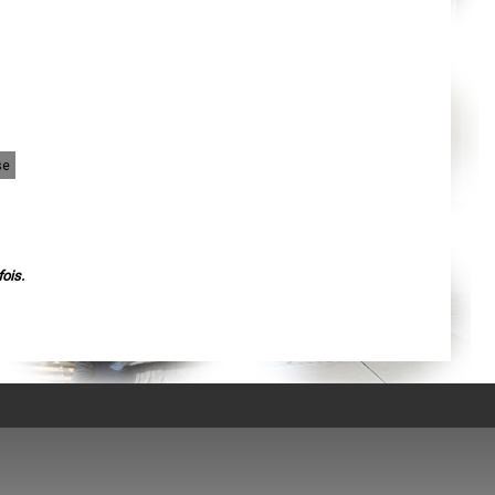
Agen
Mende
Angers
Cherbourg-Octeville
Reims
Saint-Dizier
Laval
Nancy
Verdun
Lorient
se
Metz
Nevers
Lille
Beauvais
Alençon
Calais
Clermont-Ferrand
ois.
Pau
Tarbes
Perpignan
Strasbourg
Mulhouse
Lyon
Vesoul
Chalon-sur-Saône
Le Mans
Chambéry
Annecy
Paris
Le Havre