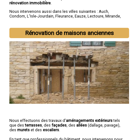
rénovation immobilière
.
Nous intervenons aussi dans les villes suivantes :
Auch
,
Condom
,
L'Isle-Jourdain
,
Fleurance
,
Eauze
,
Lectoure
,
Mirande
,
Vic-Fezensac
,
Gimont
,
Pavie
Rénovation de maisons anciennes
Nous effectuons des travaux d'
aménagements extérieurs
tels
que des
terrasses
, des
façades
, des
allées
(dallage, pavage),
des
murets
et des
escaliers
.
En tant que professionnels du bâtiment, nous intervenons pour