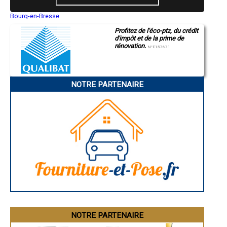
- Entreprise de rénovation immobilière à Encausse
- Entreprise de rénovation immobilière à Monguilhem
Bourg-en-Bresse
Saint-Quentin
- Entreprise de rénovation immobilière à Dému
Profitez de l'éco-ptz, du crédit
Montluçon
- Entreprise de rénovation immobilière à Le Brouilh-Monbert
d'impôt et de la prime de
Manosque
- Entreprise de rénovation immobilière à Haget
rénovation.
Gap
N°E157671
- Entreprise de rénovation immobilière à Labéjan
Nice
- Entreprise de rénovation immobilière à Sarrant
Annonay
Charleville-Mézières
- Entreprise de rénovation immobilière à Brugnens
Pamiers
- Entreprise de rénovation immobilière à Nougaroulet
NOTRE PARTENAIRE
Troyes
- Entreprise de rénovation immobilière à Panassac
Narbonne
- Entreprise de rénovation immobilière à Maurens
Rodez
- Entreprise de rénovation immobilière à Saint-Mont
Marseille
Caen
- Entreprise de rénovation immobilière à Lahitte
Aurillac
- Entreprise de rénovation immobilière à Saint-Sauvy
Angoulême
- Entreprise de rénovation immobilière à Gimbrède
La Rochelle
- Entreprise de rénovation immobilière à Ladevèze-Ville
Bourges
- Entreprise de rénovation immobilière à Tillac
Brive-la-Gaillarde
Dijon
- Entreprise de rénovation immobilière à Monbrun
Saint-Brieuc
- Entreprise de rénovation immobilière à Orbessan
Guéret
- Entreprise de rénovation immobilière à Esclassan-Labastide
Périgueux
- Entreprise de rénovation immobilière à Laguian-Mazous
Besançon
- Entreprise de rénovation immobilière à Pergain-Taillac
Valence
Évreux
- Entreprise de rénovation immobilière à Saint-Blancard
Chartres
NOTRE PARTENAIRE
- Entreprise de rénovation immobilière à Castillon-Savès
Brest
- Entreprise de rénovation immobilière à Fourcès