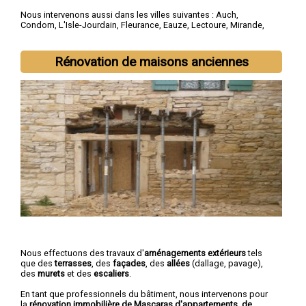
Nous intervenons aussi dans les villes suivantes :
Auch
,
Condom
,
L'Isle-Jourdain
,
Fleurance
,
Eauze
,
Lectoure
,
Mirande
,
Vic-Fezensac
,
Gimont
,
Pavie
Rénovation de maisons anciennes
Nous effectuons des travaux d'
aménagements extérieurs
tels
que des
terrasses
, des
façades
, des
allées
(dallage, pavage),
des
murets
et des
escaliers
.
En tant que professionnels du bâtiment, nous intervenons pour
la
rénovation immobilière de Mascaras d'appartements, de