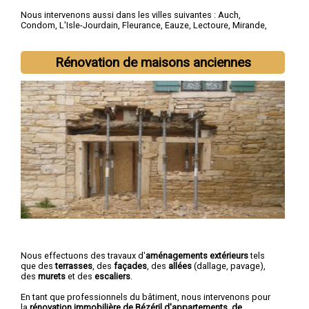
Nous intervenons aussi dans les villes suivantes :
Auch
,
Condom
,
L'Isle-Jourdain
,
Fleurance
,
Eauze
,
Lectoure
,
Mirande
,
Vic-Fezensac
,
Gimont
,
Pavie
Rénovation de maisons anciennes
Nous effectuons des travaux d'
aménagements extérieurs
tels
que des
terrasses
, des
façades
, des
allées
(dallage, pavage),
des
murets
et des
escaliers
.
En tant que professionnels du bâtiment, nous intervenons pour
la
rénovation immobilière de Bézéril d'appartements, de