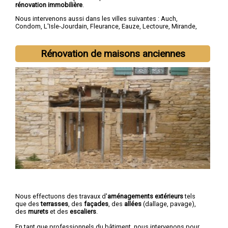
rénovation immobilière
.
Nous intervenons aussi dans les villes suivantes :
Auch
,
Condom
,
L'Isle-Jourdain
,
Fleurance
,
Eauze
,
Lectoure
,
Mirande
,
Vic-Fezensac
,
Gimont
,
Pavie
Rénovation de maisons anciennes
Nous effectuons des travaux d'
aménagements extérieurs
tels
que des
terrasses
, des
façades
, des
allées
(dallage, pavage),
des
murets
et des
escaliers
.
En tant que professionnels du bâtiment, nous intervenons pour