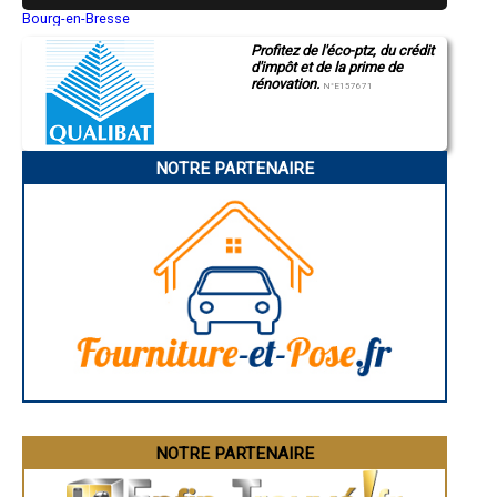
- Entreprise de rénovation immobilière à Monguilhem
Bourg-en-Bresse
Saint-Quentin
- Entreprise de rénovation immobilière à Dému
Profitez de l'éco-ptz, du crédit
Montluçon
- Entreprise de rénovation immobilière à Le Brouilh-Monbert
d'impôt et de la prime de
Manosque
- Entreprise de rénovation immobilière à Haget
rénovation.
Gap
N°E157671
- Entreprise de rénovation immobilière à Labéjan
Nice
- Entreprise de rénovation immobilière à Sarrant
Annonay
Charleville-Mézières
- Entreprise de rénovation immobilière à Brugnens
Pamiers
- Entreprise de rénovation immobilière à Nougaroulet
NOTRE PARTENAIRE
Troyes
- Entreprise de rénovation immobilière à Panassac
Narbonne
- Entreprise de rénovation immobilière à Maurens
Rodez
- Entreprise de rénovation immobilière à Saint-Mont
Marseille
Caen
- Entreprise de rénovation immobilière à Lahitte
Aurillac
- Entreprise de rénovation immobilière à Saint-Sauvy
Angoulême
- Entreprise de rénovation immobilière à Gimbrède
La Rochelle
- Entreprise de rénovation immobilière à Ladevèze-Ville
Bourges
- Entreprise de rénovation immobilière à Tillac
Brive-la-Gaillarde
Dijon
- Entreprise de rénovation immobilière à Monbrun
Saint-Brieuc
- Entreprise de rénovation immobilière à Orbessan
Guéret
- Entreprise de rénovation immobilière à Esclassan-Labastide
Périgueux
- Entreprise de rénovation immobilière à Laguian-Mazous
Besançon
- Entreprise de rénovation immobilière à Pergain-Taillac
Valence
Évreux
- Entreprise de rénovation immobilière à Saint-Blancard
Chartres
NOTRE PARTENAIRE
- Entreprise de rénovation immobilière à Castillon-Savès
Brest
- Entreprise de rénovation immobilière à Fourcès
Nîmes
- Entreprise de rénovation immobilière à Arblade-le-Haut