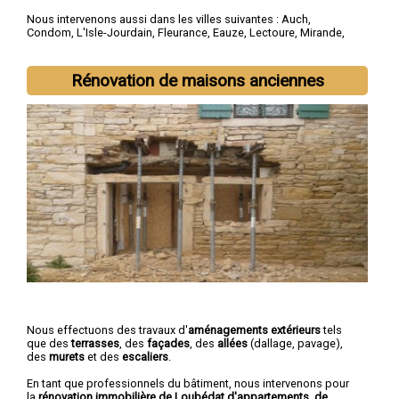
Nous intervenons aussi dans les villes suivantes :
Auch
,
Condom
,
L'Isle-Jourdain
,
Fleurance
,
Eauze
,
Lectoure
,
Mirande
,
Vic-Fezensac
,
Gimont
,
Pavie
Rénovation de maisons anciennes
Nous effectuons des travaux d'
aménagements extérieurs
tels
que des
terrasses
, des
façades
, des
allées
(dallage, pavage),
des
murets
et des
escaliers
.
En tant que professionnels du bâtiment, nous intervenons pour
la
rénovation immobilière de Loubédat d'appartements, de